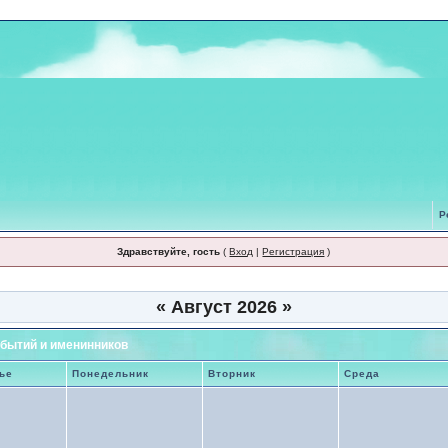
Р
Здравствуйте, гость
(
Вход
|
Регистрация
)
«
Август 2026
»
бытий и именинников
ье
Понедельник
Вторник
Среда