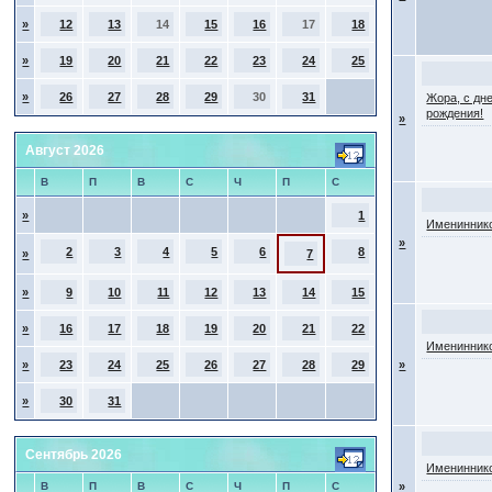
»
12
13
14
15
16
17
18
»
19
20
21
22
23
24
25
»
26
27
28
29
30
31
Жора, с дн
рождения!
»
Август 2026
В
П
В
С
Ч
П
С
»
1
Имениннико
»
2
3
4
5
6
8
»
7
»
9
10
11
12
13
14
15
»
16
17
18
19
20
21
22
Имениннико
»
23
24
25
26
27
28
29
»
»
30
31
Сентябрь 2026
Имениннико
В
П
В
С
Ч
П
С
»