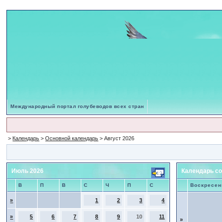
Международный портал голубеводов всех стран
>
Календарь
>
Основной календарь
> Август 2026
Июль 2026
Календарь со
В
П
В
С
Ч
П
С
Воскресен
»
1
2
3
4
»
5
6
7
8
9
10
11
»