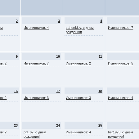
2
3
4
ем
Именинников: 4
sahenkiev, с днем
Именинников: 7
рождения!
9
10
11
в: 2
Именинников: 7
Именинников: 2
Именинников: 5
16
17
18
в: 2
Именинников: 3
Именинников: 3
Именинников: 4
23
24
25
в: 2
pnl_67, с днем
Именинников: 4
ber1973, с днем
рождения!
рождения!