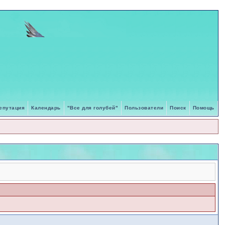
епутация
Календарь
"Все для голубей"
Пользователи
Поиск
Помощь